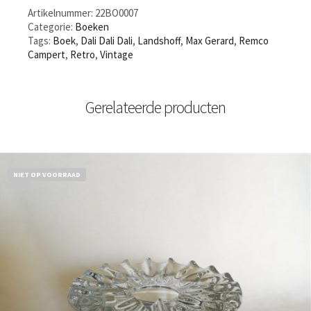
Artikelnummer:
22BO0007
Categorie:
Boeken
Tags:
Boek
,
Dali Dali Dali
,
Landshoff
,
Max Gerard
,
Remco
Campert
,
Retro
,
Vintage
Gerelateerde producten
NIET OP VOORRAAD