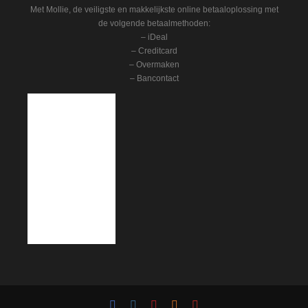
Met Mollie, de veiligste en makkelijkste online betaaloplossing met
de volgende betaalmethoden:
– iDeal
– Creditcard
– Overmaken
– Bancontact