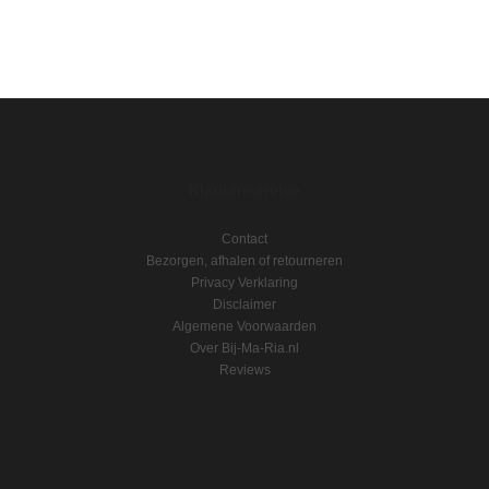
BESTEL NU!
Klantenservice
Contact
Bezorgen, afhalen of retourneren
Privacy Verklaring
Disclaimer
Algemene Voorwaarden
Over Bij-Ma-Ria.nl
Reviews