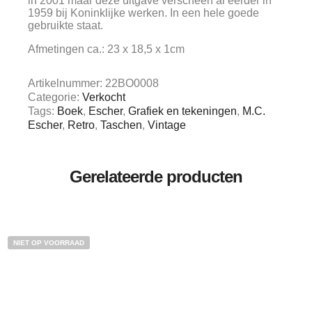
in 2001 maar deze uitgave verscheen al eerder in
1959 bij Koninklijke werken. In een hele goede
gebruikte staat.
Afmetingen ca.: 23 x 18,5 x 1cm
Artikelnummer:
22BO0008
Categorie:
Verkocht
Tags:
Boek
,
Escher
,
Grafiek en tekeningen
,
M.C.
Escher
,
Retro
,
Taschen
,
Vintage
Gerelateerde producten
NIET OP VOORRAAD