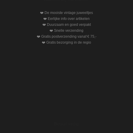
❤️ De mooiste vintage juweeltjes
❤️ Eerlijke info over artikelen
❤️ Duurzaam en goed verpakt
❤️ Snelle verzending
❤️ Gratis postverzending vanaf € 75,-
❤️ Gratis bezorging in de regio
Betaal veilig