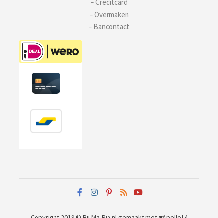
– Creditcard
– Overmaken
– Bancontact
Copyright 2019 © Bij-Ma-Ria.nl
gemaakt met ♥
Apollo14