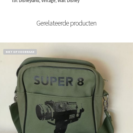
tot Disneyland
,
Vintage
,
Walt Disney
Gerelateerde producten
NIET OP VOORRAAD
€
18,50