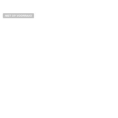
NIET OP VOORRAAD
€
18,50