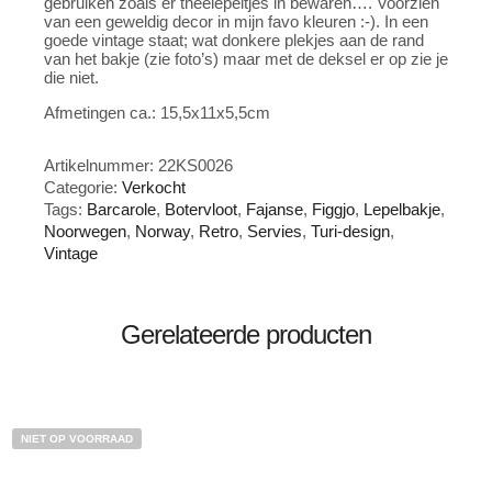
gebruiken zoals er theelepeltjes in bewaren…. Voorzien
van een geweldig decor in mijn favo kleuren :-). In een
goede vintage staat; wat donkere plekjes aan de rand
van het bakje (zie foto’s) maar met de deksel er op zie je
die niet.
Afmetingen ca.: 15,5x11x5,5cm
Artikelnummer:
22KS0026
Categorie:
Verkocht
Tags:
Barcarole
,
Botervloot
,
Fajanse
,
Figgjo
,
Lepelbakje
,
Noorwegen
,
Norway
,
Retro
,
Servies
,
Turi-design
,
Vintage
Gerelateerde producten
NIET OP VOORRAAD