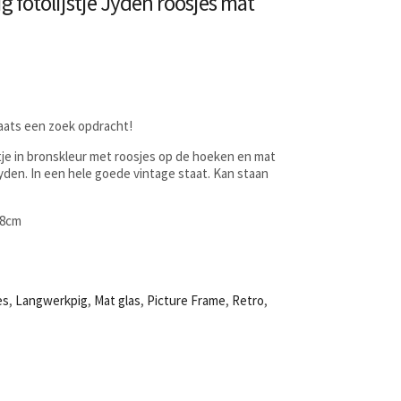
g fotolijstje Jyden roosjes mat
laats een zoek opdracht!
tje in bronskleur met roosjes op de hoeken en mat
yden. In een hele goede vintage staat. Kan staan
,8cm
es
,
Langwerkpig
,
Mat glas
,
Picture Frame
,
Retro
,