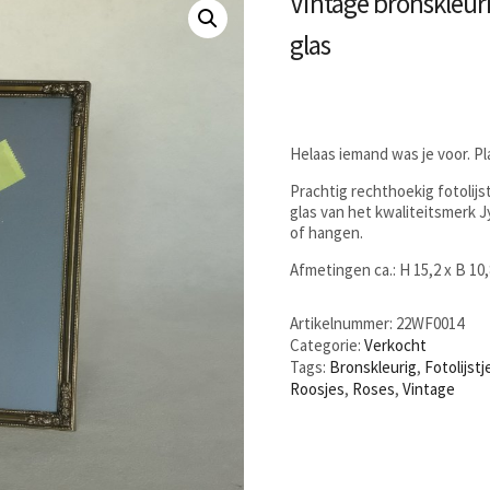
Vintage bronskleuri
glas
Helaas iemand was je voor. P
Prachtig rechthoekig fotolijs
glas van het kwaliteitsmerk J
of hangen.
Afmetingen ca.: H 15,2 x B 10
Artikelnummer:
22WF0014
Categorie:
Verkocht
Tags:
Bronskleurig
,
Fotolijstj
Roosjes
,
Roses
,
Vintage