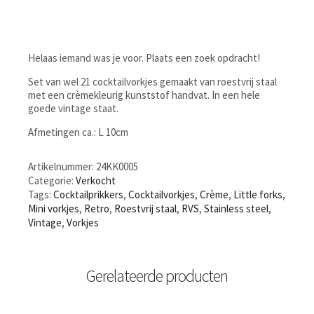
Helaas iemand was je voor. Plaats een zoek opdracht!
Set van wel 21 cocktailvorkjes gemaakt van roestvrij staal
met een crèmekleurig kunststof handvat. In een hele
goede vintage staat.
Afmetingen ca.: L 10cm
Artikelnummer:
24KK0005
Categorie:
Verkocht
Tags:
Cocktailprikkers
,
Cocktailvorkjes
,
Crème
,
Little forks
,
Mini vorkjes
,
Retro
,
Roestvrij staal
,
RVS
,
Stainless steel
,
Vintage
,
Vorkjes
Gerelateerde producten