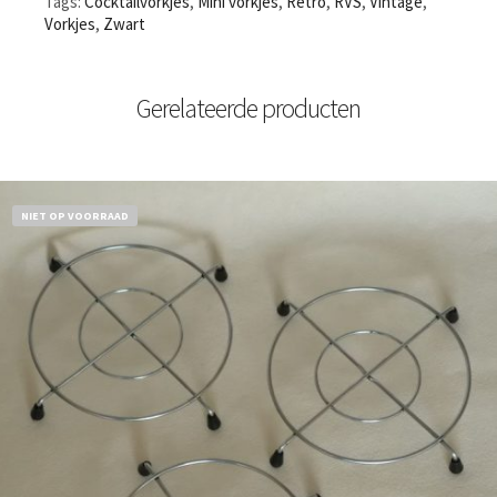
Tags:
Cocktailvorkjes
,
Mini vorkjes
,
Retro
,
RVS
,
Vintage
,
Vorkjes
,
Zwart
Gerelateerde producten
NIET OP VOORRAAD
€
11,50