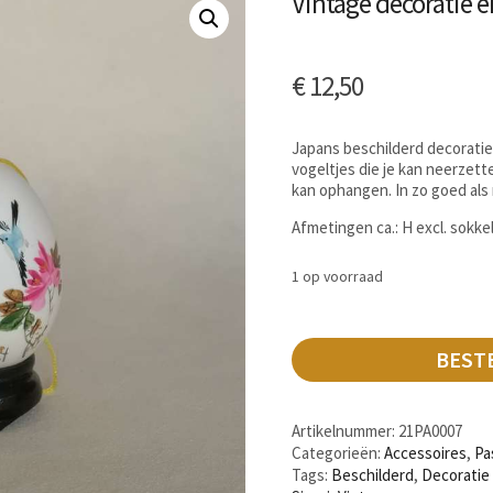
Vintage decoratie e
€
12,50
Japans beschilderd decorati
vogeltjes die je kan neerzett
kan ophangen. In zo goed als
Afmetingen ca.: H excl. sokkel
1 op voorraad
BEST
Artikelnummer:
21PA0007
Categorieën:
Accessoires
,
Pa
Tags:
Beschilderd
,
Decoratie 