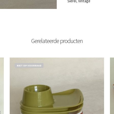
Sierei
,
Vintage
Gerelateerde producten
NIET OP VOORRAAD