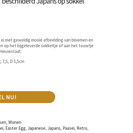
i beschilderd Japans op sokkel
e ei met geweldig mooie afbeelding van bloemen en
en op het bijgeleverde sokkeltje of aan het touwtje
 nieuwstaat.
; 7,5, D 5,5cm
EL NU!
sen
,
Wonen
ei
,
Easter Egg
,
Japanese
,
Japans
,
Paasei
,
Retro
,