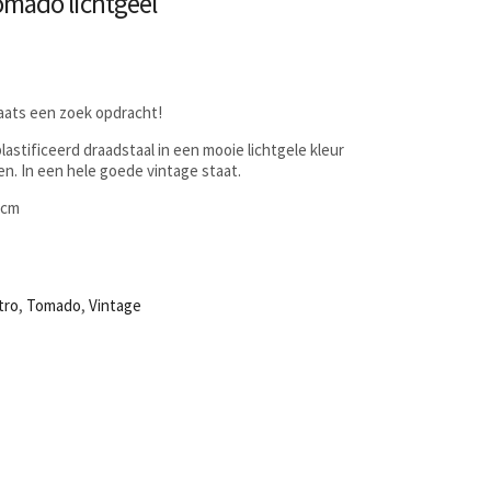
omado lichtgeel
laats een zoek opdracht!
astificeerd draadstaal in een mooie lichtgele kleur
n. In een hele goede vintage staat.
5cm
tro
,
Tomado
,
Vintage