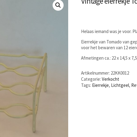
Vintage eierrekje T
Helaas iemand was je voor. P
Eierrekje van Tomado van gepl
voor het bewaren van 12 eiere
Afmetingen ca.: 22 x 14,5 x 7,
Artikelnummer:
22KK0012
Categorie:
Verkocht
Tags:
Eierrekje
,
Lichtgeel
,
Re