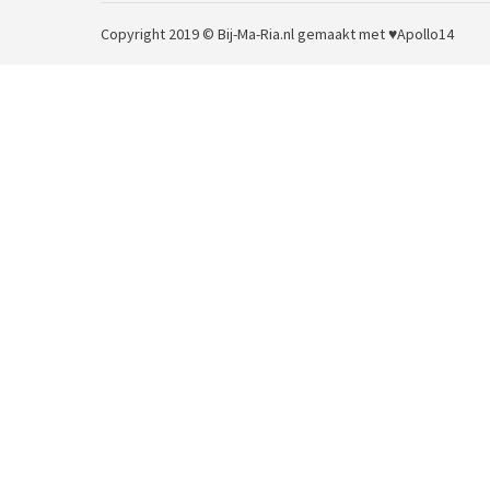
Copyright 2019 © Bij-Ma-Ria.nl
gemaakt met ♥
Apollo14