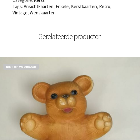
Categorie:
Kerst
Tags:
Ansichtkaarten
,
Enkele
,
Kerstkaarten
,
Retro
,
Vintage
,
Wenskaarten
Gerelateerde producten
NIET OP VOORRAAD