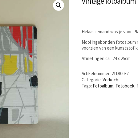
Vintage fotoalbum
Helaas iemand was je voor. P
Mooi ingebonden fotoalbum m
voorzien van een kunststof k
Afmetingen ca.: 24 x 25cm
Artikelnummer:
21DI0037
Categorie:
Verkocht
Tags:
Fotoalbum
,
Fotoboek
,