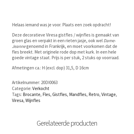
Helaas iemand was je voor. Plaats een zoek opdracht!
Deze decoratieve Viresa gistfles / wijnfles is gemaakt van
groen glas en verpakt in een rieten jasje, ook wel
Dame-
Jeanne
genoemd in Frankrijk, en moet voorkomen dat de
fles breekt. Met originele rode dop met kurk. In een hele
goede vintage staat. Prijs is per stuk, 2 stuks op voorraad.
Afmetingen ca.: H (excl. dop) 31,5, D 16cm
Artikelnummer:
20DI0063
Categorie:
Verkocht
Tags:
Brocante
,
Fles
,
Gistfles
,
Mandfles
,
Retro
,
Vintage
,
Viresa
,
Wijnfles
Gerelateerde producten