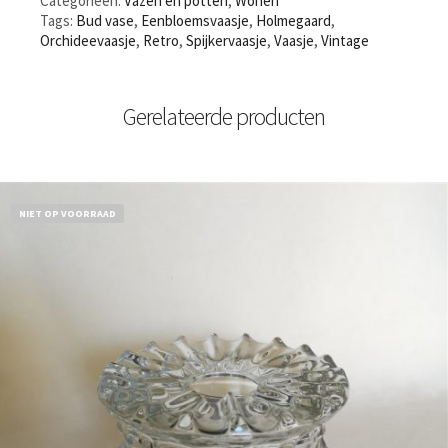
Categorieën:
Vazen en potten
,
Wonen
Tags:
Bud vase
,
Eenbloemsvaasje
,
Holmegaard
,
Orchideevaasje
,
Retro
,
Spijkervaasje
,
Vaasje
,
Vintage
Gerelateerde producten
NIET OP VOORRAAD