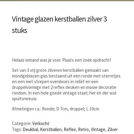
Vintage glazen kerstballen zilver 3
stuks
Helaas iemand was je voor. Plaats een zoek opdracht!
Set van 3 vrij grote zilveren kerstballen gemaakt van
mondgeblazen glas bestaand uit een ronde met sterretjes
en een met strepen overdwars in reliëf en een
druppelvormige met 2 reflex deuken en mooie decoratie
rondom. In een hele goede vintage staat; her en der wat
spuitsneeuw.
Afmetingen ca.: Ronde; D 7cm, druppel; L 10cm
Categorie:
Verkocht
Tags:
Deukbal
,
Kerstballen
,
Reflex
,
Retro
,
Vintage
,
Zilver