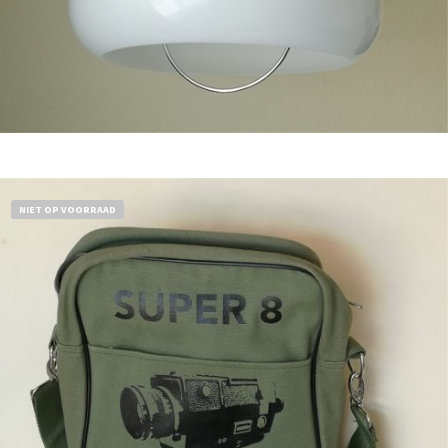
Bestel nu!
NIET OP VOORRAAD
€
18,50