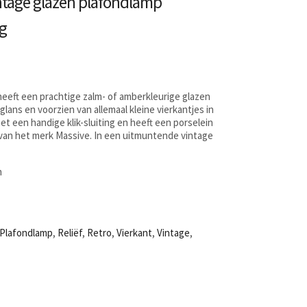
age glazen plafondlamp
ig
eeft een prachtige zalm- of amberkleurige glazen
lans en voorzien van allemaal kleine vierkantjes in
met een handige klik-sluiting en heeft een porselein
m van het merk Massive. In een uitmuntende vintage
m
Plafondlamp
,
Reliëf
,
Retro
,
Vierkant
,
Vintage
,