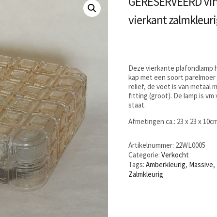
GERESERVEERD Vint
vierkant zalmkleur
Deze vierkante plafondlamp h
kap met een soort parelmoer g
reliëf, de voet is van metaal 
fitting (groot). De lamp is v
staat.
Afmetingen ca.: 23 x 23 x 10c
Artikelnummer:
22WL0005
Categorie:
Verkocht
Tags:
Amberkleurig
,
Massive
,
Zalmkleurig