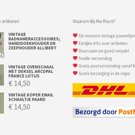
 artikelen
Waarom Bij-Ma-Ria.nl?
VINTAGE
De mooiste vintage juweeltje
BADKAMERACCESSOIRES;
HANDDOEKHOUDER EN
Eerlijke info over artikelen
ZEEPHOUDER ALLIBERT
Duurzaam en goed verpakt
50
Snelle verzending
Gratis postverzending vanaf €
VINTAGE OVENSCHAAL
MET DEKSEL ARCOPAL
Gratis bezorging in de regio
FRANCE LOTUS
€
14,50
VINTAGE KOPER EMAIL
SCHAALTJE PAARD
€
14,50