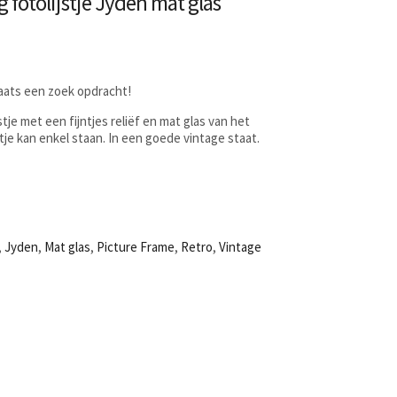
 fotolijstje Jyden mat glas
laats een zoek opdracht!
stje met een fijntjes reliëf en mat glas van het
stje kan enkel staan. In een goede vintage staat.
,
Jyden
,
Mat glas
,
Picture Frame
,
Retro
,
Vintage