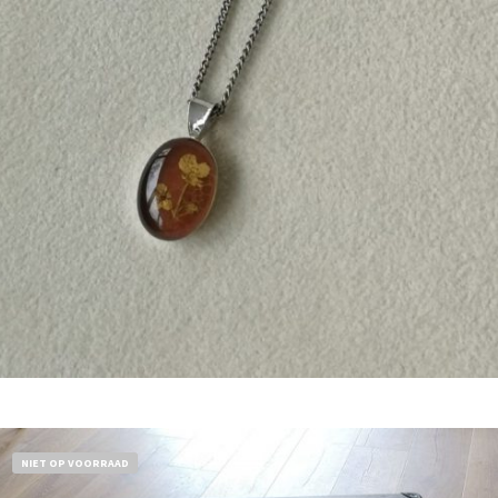
€
9,50
Bestel nu!
NIET OP VOORRAAD