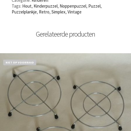
Categorie:
Kinderen
Tags:
Hout
,
Kinderpuzzel
,
Noppenpuzzel
,
Puzzel
,
Puzzelplankje
,
Retro
,
Simplex
,
Vintage
Gerelateerde producten
NIET OP VOORRAAD
€
11,50