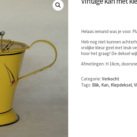
Vintage kan met kl
Helaas iemand was je voor. P
Heb nog niet kunnen achterha
vrolijke kleur geel met leuk 
hoor het graag! De deksel wij
Afmetingen: H 16cm, doorsne
Categorie:
Verkocht
Tags:
Blik
,
Kan
,
Klepdeksel
,
V