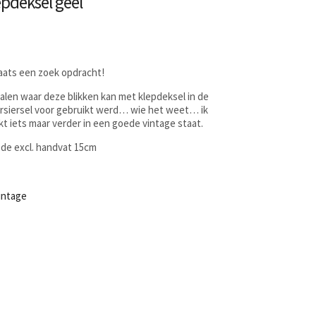
epdeksel geel
laats een zoek opdracht!
len waar deze blikken kan met klepdeksel in de
versiersel voor gebruikt werd… wie het weet… ik
kt iets maar verder in een goede vintage staat.
de excl. handvat 15cm
intage