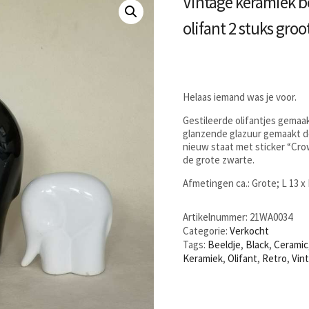
Vintage keramiek b
olifant 2 stuks groo
Helaas iemand was je voor.
Gestileerde olifantjes gemaa
glanzende glazuur gemaakt doo
nieuw staat met sticker “Cro
de grote zwarte.
Afmetingen ca.: Grote; L 13 x 
Artikelnummer:
21WA0034
Categorie:
Verkocht
Tags:
Beeldje
,
Black
,
Ceramic
Keramiek
,
Olifant
,
Retro
,
Vin