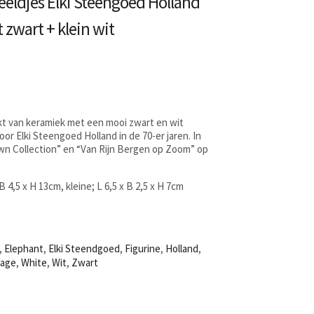
eeldjes Elki Steengoed Holland
t zwart + klein wit
kt van keramiek met een mooi zwart en wit
r Elki Steengoed Holland in de 70-er jaren. In
wn Collection” en “Van Rijn Bergen op Zoom” op
B 4,5 x H 13cm, kleine; L 6,5 x B 2,5 x H 7cm
,
Elephant
,
Elki Steendgoed
,
Figurine
,
Holland
,
tage
,
White
,
Wit
,
Zwart