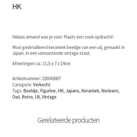
HK
Helaas iemand was je voor. Plaats een zoek opdracht!
Mooi gedetailleerd keramiek beeldje van een uil, gemaakt in
Japan. In een uitmuntende vintage staat.
Afmetingen ca.: 11,5 x 7 x 19cm
Artikelnummer:
22WA0007
Categorie:
Verkocht
Tags:
Beeldje
,
Figurine
,
HK
,
Japans
,
Keramiek
,
Norleans
,
Owl
,
Retro
,
Uil
,
Vintage
Gerelateerde producten