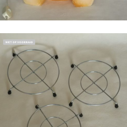
Bestel nu!
NIET OP VOORRAAD
€
11,50