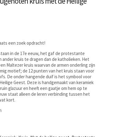
ugenoten kruis met de Heilige
laats een zoek opdracht!
taan in de 17e eeuw, het gaf de protestante
n ander kruis te dragen dan de katholieken. Het
en Maltezer kruis waarvan de armen onderling zijn
mig motief; de 12 punten van het kruis staan voor
ofs. De onder hangende duif is het symbool voor
Heilige Geest. Deze is handgemaakt van keramiek
ruin glazuur en heeft een gaatje om hem op te
euw staat alleen de leren verbinding tussen het
wat kort.
m