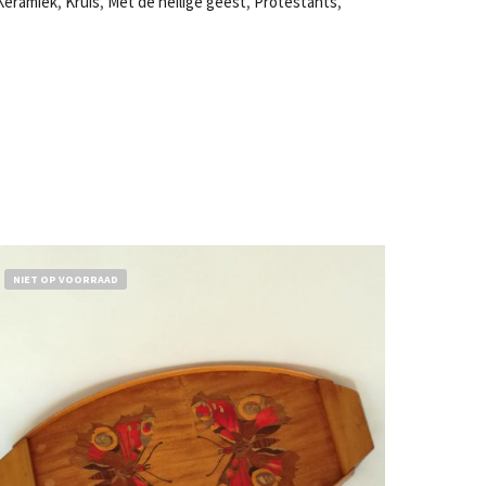
Keramiek
,
Kruis
,
Met de heilige geest
,
Protestants
,
NIET OP VOORRAAD