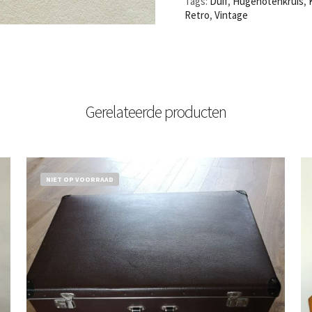
Tags:
Duif
,
Hugenotenkruis
,
Retro
,
Vintage
Gerelateerde producten
NIET OP VOORRAAD
€
32,50