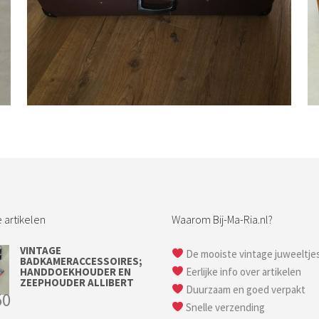
Bestel nu!
 artikelen
Waarom Bij-Ma-Ria.nl?
VINTAGE
De mooiste vintage juweeltje
BADKAMERACCESSOIRES;
HANDDOEKHOUDER EN
Eerlijke info over artikelen
ZEEPHOUDER ALLIBERT
Duurzaam en goed verpakt
50
Snelle verzending