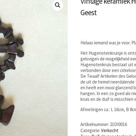
Vintage keramiek H
Geest
Helaas iemand was je voor. P
Het Hugenotenkruisje is onts
gelovigen de mogelijkheid ee
Hugenotenkruis bestaat uit e
verbonden door een cirkelvor
De Twaalf Artikelen des Gelo
de uit de hemel neerdalende 
en heeft een mooi glanzend b
hangen. In een zo goed als ni
kruis en de duif is misschien 
Afmetingen ca.: L 16cm, B 8c
Artikelnummer:
21DI0016
Categorie:
Verkocht