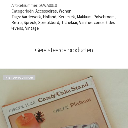
Artikelnummer:
26WA0010
Categorieën:
Accessoires
,
Wonen
Tags:
Aardewerk
,
Holland
,
Keramiek
,
Makkum
,
Polychroom
,
Retro
,
Spreuk
,
Spreukbord
,
Tichelaar
,
Van het concert des
levens
,
Vintage
Gerelateerde producten
NIET OP VOORRAAD