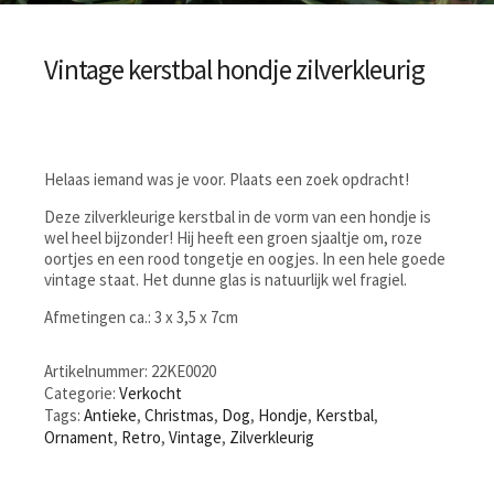
Vintage kerstbal hondje zilverkleurig
Helaas iemand was je voor. Plaats een zoek opdracht!
Deze zilverkleurige kerstbal in de vorm van een hondje is
wel heel bijzonder! Hij heeft een groen sjaaltje om, roze
oortjes en een rood tongetje en oogjes. In een hele goede
vintage staat. Het dunne glas is natuurlijk wel fragiel.
Afmetingen ca.: 3 x 3,5 x 7cm
Artikelnummer:
22KE0020
Categorie:
Verkocht
Tags:
Antieke
,
Christmas
,
Dog
,
Hondje
,
Kerstbal
,
Ornament
,
Retro
,
Vintage
,
Zilverkleurig