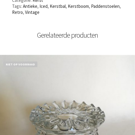
Categorie:
Kerst
Tags:
Antieke
,
Iced
,
Kerstbal
,
Kerstboom
,
Paddenstoelen
,
Retro
,
Vintage
Gerelateerde producten
NIET OP VOORRAAD