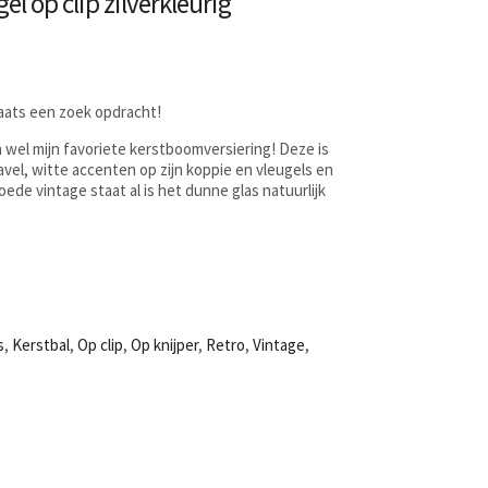
el op clip zilverkleurig
laats een zoek opdracht!
ch wel mijn favoriete kerstboomversiering! Deze is
avel, witte accenten op zijn koppie en vleugels en
oede vintage staat al is het dunne glas natuurlijk
s
,
Kerstbal
,
Op clip
,
Op knijper
,
Retro
,
Vintage
,