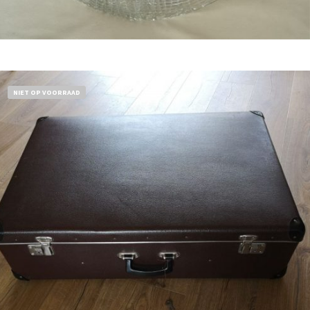
Bestel nu!
NIET OP VOORRAAD
€
32,50