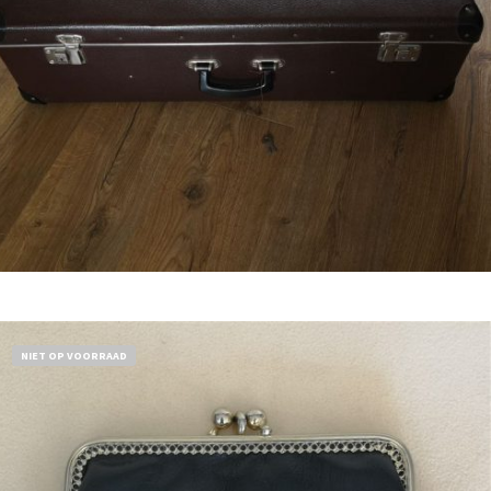
€
32,50
Bestel nu!
NIET OP VOORRAAD