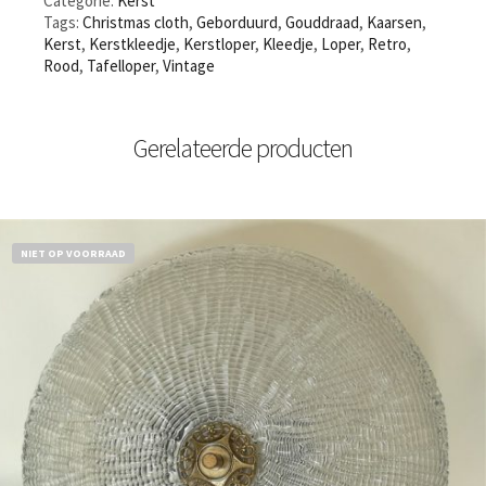
Categorie:
Kerst
Tags:
Christmas cloth
,
Geborduurd
,
Gouddraad
,
Kaarsen
,
Kerst
,
Kerstkleedje
,
Kerstloper
,
Kleedje
,
Loper
,
Retro
,
Rood
,
Tafelloper
,
Vintage
Gerelateerde producten
NIET OP VOORRAAD