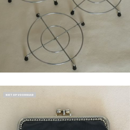
€
11,50
Bestel nu!
NIET OP VOORRAAD