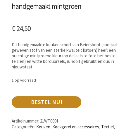
handgemaakt mintgroen
€
24,50
Dit handgemaakte keukenschort van Beiersbont (speciaal
geweven stof van een sterke kwaliteit katoen) heeft een
prachtige mintgroene kleur (op de laatste foto het beste
te zien) en witte borduursels, is nooit gebruikt en dus in
nieuwstaat.
1 op voorraad
BESTEL NU!
Artikelnummer:
21WT0001
Categorieën:
Keuken
,
Kookgerei en accessoires
,
Textiel
,