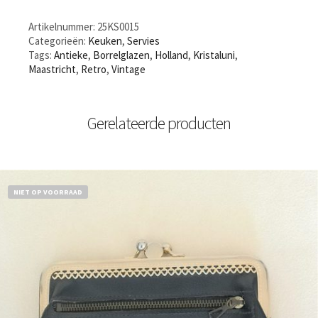
Artikelnummer:
25KS0015
Categorieën:
Keuken
,
Servies
Tags:
Antieke
,
Borrelglazen
,
Holland
,
Kristaluni
,
Maastricht
,
Retro
,
Vintage
Gerelateerde producten
NIET OP VOORRAAD