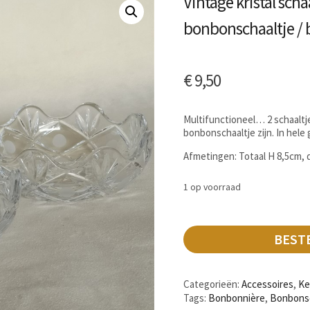
Vintage kristal scha
bonbonschaaltje /
€
9,50
Multifunctioneel… 2 schaaltjes
bonbonschaaltje zijn. In hele
Afmetingen: Totaal H 8,5cm,
1 op voorraad
BEST
Categorieën:
Accessoires
,
Ke
Tags:
Bonbonnière
,
Bonbonsc