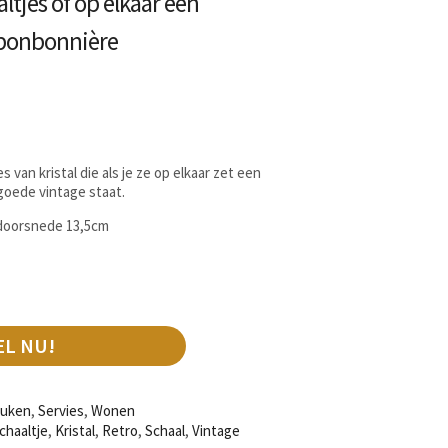
altjes of op elkaar een
 bonbonnière
 van kristal die als je ze op elkaar zet een
 goede vintage staat.
 doorsnede 13,5cm
EL NU!
uken
,
Servies
,
Wonen
haaltje
,
Kristal
,
Retro
,
Schaal
,
Vintage