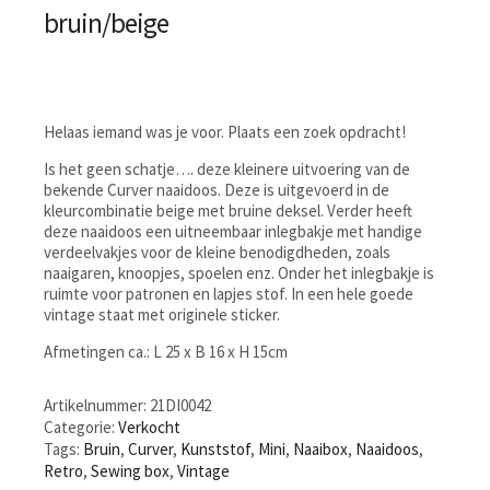
bruin/beige
Helaas iemand was je voor. Plaats een zoek opdracht!
Is het geen schatje…. deze kleinere uitvoering van de
bekende Curver naaidoos. Deze is uitgevoerd in de
kleurcombinatie beige met bruine deksel. Verder heeft
deze naaidoos een uitneembaar inlegbakje met handige
verdeelvakjes voor de kleine benodigdheden, zoals
naaigaren, knoopjes, spoelen enz. Onder het inlegbakje is
ruimte voor patronen en lapjes stof. In een hele goede
vintage staat met originele sticker.
Afmetingen ca.: L 25 x B 16 x H 15cm
Artikelnummer:
21DI0042
Categorie:
Verkocht
Tags:
Bruin
,
Curver
,
Kunststof
,
Mini
,
Naaibox
,
Naaidoos
,
Retro
,
Sewing box
,
Vintage