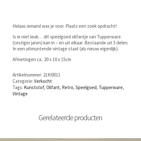
Helaas iemand was je voor. Plaats een zoek opdracht!
Is ie niet leuk… dit speelgoed olifantje van Tupperware
(zestiger jaren) kan in – en uit elkaar. Bestaande uit 5 delen.
In een uitmuntende vintage staat (als nieuw eigenlijk).
Afmetingen ca.: 20 x 10 x 15cm
Artikelnummer:
21KI0011
Categorie:
Verkocht
Tags:
Kunststof
,
Olifant
,
Retro
,
Speelgoed
,
Tupperware
,
Vintage
Gerelateerde producten