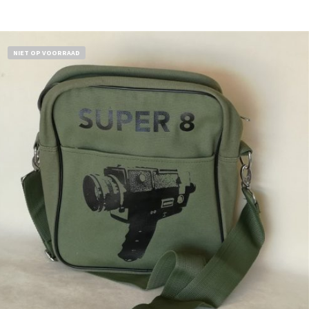
Bestel nu!
NIET OP VOORRAAD
€
18,50