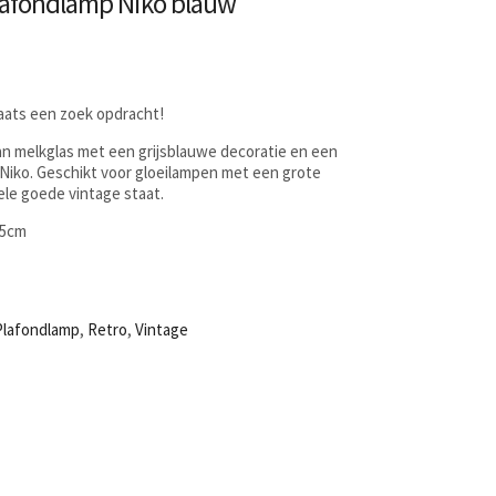
lafondlamp Niko blauw
laats een zoek opdracht!
n melkglas met een grijsblauwe decoratie en een
Niko. Geschikt voor gloeilampen met een grote
hele goede vintage staat.
,5cm
Plafondlamp
,
Retro
,
Vintage