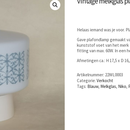
Vintage melkglas p
Helaas iemand was je voor. P
Gave plafondlamp gemaakt va
kunststof voet van het merk 
fitting van max. 60W. In een 
Afmetingen ca.: H 17,5 x D 16
Artikelnummer:
22WL0003
Categorie:
Verkocht
Tags:
Blauw
,
Melkglas
,
Niko
,