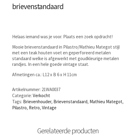
brievenstandaard
Helaas iemand was je voor. Plaats een zoek opdracht!
Mooie brievenstandaard in Pilastro/Mathieu Mategot stijl
met een teak houten voet en geperforeerd metalen
standaard welke is afgewerkt met goudkleurige metalen
randjes. In een hele goede vintage staat.
Afmetingen ca.: L12 x B 6 x H 11cm
Artikelnummer:
21WA0037
Categorie:
Verkocht
Tags:
Brievenhouder
,
Brievenstandaard
,
Mathieu Mategot
,
Pilastro
,
Retro
,
Vintage
Gerelateerde producten