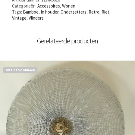
Categorieën:
Accessoires
,
Wonen
Tags:
Bamboe
,
In houder
,
Onderzetters
,
Retro
,
Riet
,
Vintage
,
Vlinders
Gerelateerde producten
NIET OP VOORRAAD