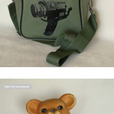
€
18,50
Bestel nu!
NIET OP VOORRAAD