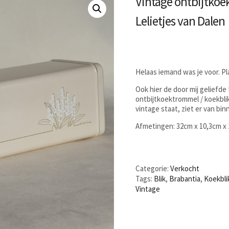
Vintage ontbijtkoe
Lelietjes van Dalen
Helaas iemand was je voor. P
Ook hier de door mij geliefde
ontbijtkoektrommel / koekblik
vintage staat, ziet er van bin
Afmetingen: 32cm x 10,3cm x
Categorie:
Verkocht
Tags:
Blik
,
Brabantia
,
Koekbli
Vintage