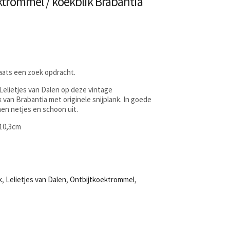
ktrommel / koekblik Brabantia
laats een zoek opdracht.
 Lelietjes van Dalen op deze vintage
 van Brabantia met originele snijplank. In goede
nen netjes en schoon uit.
 10,3cm
k
,
Lelietjes van Dalen
,
Ontbijtkoektrommel
,