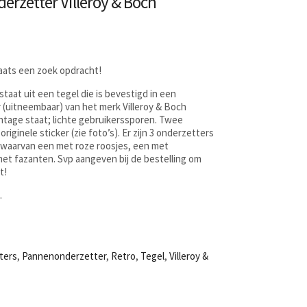
erzetter Villeroy & Boch
laats een zoek opdracht!
aat uit een tegel die is bevestigd in een
(uitneembaar) van het merk Villeroy & Boch
tage staat; lichte gebruikerssporen. Twee
iginele sticker (zie foto’s). Er zijn 3 onderzetters
k) waarvan een met roze roosjes, een met
met fazanten. Svp aangeven bij de bestelling om
t!
.
ters
,
Pannenonderzetter
,
Retro
,
Tegel
,
Villeroy &