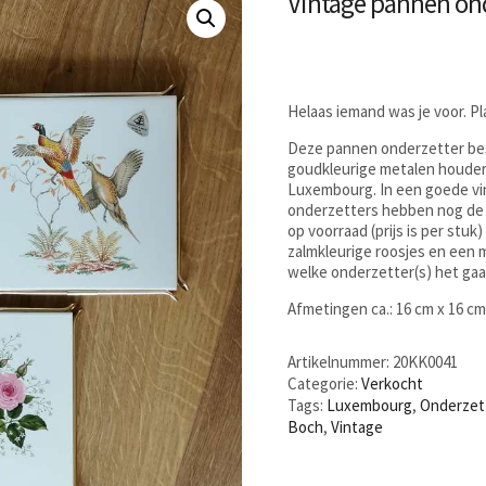
Vintage pannen ond
Helaas iemand was je voor. P
Deze pannen onderzetter best
goudkleurige metalen houder 
Luxembourg. In een goede vin
onderzetters hebben nog de or
op voorraad (prijs is per stu
zalmkleurige roosjes en een 
welke onderzetter(s) het gaa
Afmetingen ca.: 16 cm x 16 cm
Artikelnummer:
20KK0041
Categorie:
Verkocht
Tags:
Luxembourg
,
Onderzet
Boch
,
Vintage