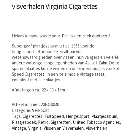
visverhalen Virginia Cigarettes
Helaas iemand was je voor. Plaats een zoek opdracht!
Super gaaf plaatjesalbum uit ca. 1955 voor de
hengelsportliefhebber! Een album vol
wetenswaardigheden over vissen, hun vangers en velerlei
andere waterige aangelegenheden van Aal tot Zalm. De te
sparen plaatjes kon je vinden op de binnendoosjes van Full
Speed Cigarettes. In een hele mooie vintage staat,
compleet met alle plaatjes.
Afmetingen ca.: 22 x 33 x 1cm
Artikelnummer:
20BO0030
Categorie:
Verkocht
Tags:
Cigarettes
,
Full Speed
,
Hengelsport
,
Plaatjesalbum
,
Plaatjesboek
,
Retro
,
Sigaretten
,
United Tobacco Agencies
,
Vintage
,
Virginia
,
Vissen en Visverhalen
,
Visverhalen