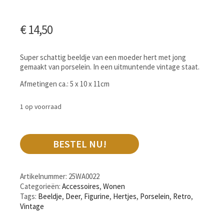
€
14,50
Super schattig beeldje van een moeder hert met jong
gemaakt van porselein. In een uitmuntende vintage staat.
Afmetingen ca.: 5 x 10 x 11cm
1 op voorraad
BESTEL NU!
Artikelnummer:
25WA0022
Categorieën:
Accessoires
,
Wonen
Tags:
Beeldje
,
Deer
,
Figurine
,
Hertjes
,
Porselein
,
Retro
,
Vintage