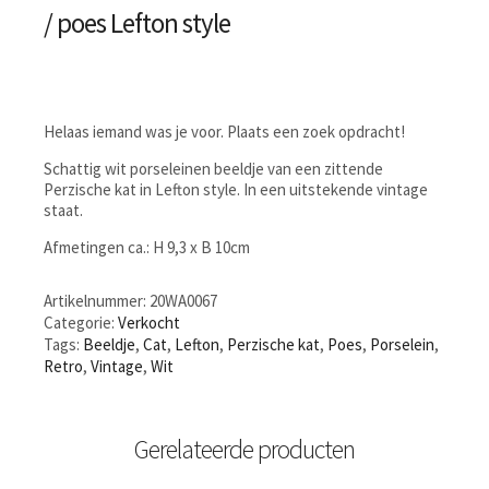
/ poes Lefton style
Helaas iemand was je voor. Plaats een zoek opdracht!
Schattig wit porseleinen beeldje van een zittende
Perzische kat in Lefton style. In een uitstekende vintage
staat.
Afmetingen ca.: H 9,3 x B 10cm
Artikelnummer:
20WA0067
Categorie:
Verkocht
Tags:
Beeldje
,
Cat
,
Lefton
,
Perzische kat
,
Poes
,
Porselein
,
Retro
,
Vintage
,
Wit
Gerelateerde producten