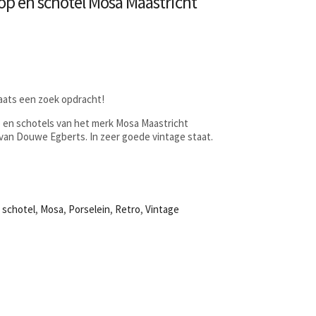
kop en schotel Mosa Maastricht
laats een zoek opdracht!
p en schotels van het merk Mosa Maastricht
van Douwe Egberts. In zeer goede vintage staat.
 schotel
,
Mosa
,
Porselein
,
Retro
,
Vintage