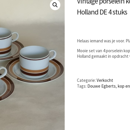
Vintage porselein 
Holland DE 4 stuks
Helaas iemand was je voor. P
Mooie set van 4 porselein ko
Holland gemaakt in opdracht 
Categorie:
Verkocht
Tags:
Douwe Egberts
,
kop en