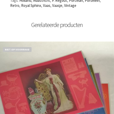
Tags:
Holland
,
Maastricht
,
P. Regout
,
Porcelan
,
Porselein
,
Retro
,
Royal Sphinx
,
Vaas
,
Vaasje
,
Vintage
Gerelateerde producten
NIET OP VOORRAAD