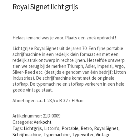
Royal Signet licht grijs
Helaas iemand was je voor. Plaats een zoek opdracht!
Lichtgrijze Royal Signet uit de jaren 70. Een fijne portable
schrijfmachine in een redelijk klein formaat en met een
redelijk strak ontwerp in rechte lijnen. Hetzelfde ontwerp
zien we terug bij de merken Triumph, Adler, Imperial, Argo,
Silver-Reed etc. (destijds eigendom van één bedrijf; Litton
Industries). De schrijfmachine komt met de originele
stofkap. De typemachine en stofkap verkeren in een hele
goede vintage staat.
Afmetingen ca.: L 28,5 x B 32 x H 9cm
Artikelnummer:
21DI0009
Categorie:
Verkocht
Tags:
Lichtgrijs
,
Litton's
,
Portable
,
Retro
,
Royal Signet
,
Schrijfmachine
,
Typemachine
,
Typewriter
,
Vintage