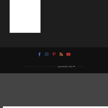
Copyright 2019 © Bij-Ma-Ria.nl
gemaakt met ♥
Apollo14