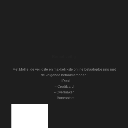
Betaal veilig
Met Mollie, de veiligste en makkelijkste online betaaloplossing met
de volgende betaalmethoden:
– iDeal
– Creditcard
– Overmaken
– Bancontact