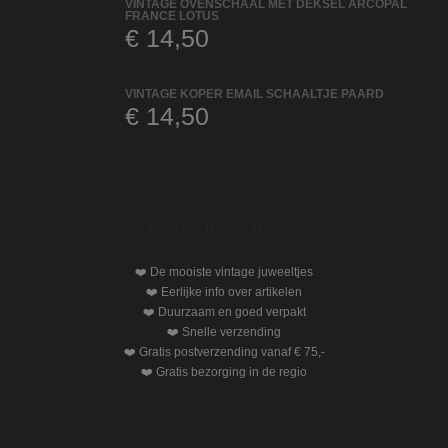
VINTAGE OVENSCHAAL MET DEKSEL ARCOPAL
FRANCE LOTUS
€
14,50
VINTAGE KOPER EMAIL SCHAALTJE PAARD
€
14,50
Waarom Bij-Ma-Ria.nl?
❤️ De mooiste vintage juweeltjes
❤️ Eerlijke info over artikelen
❤️ Duurzaam en goed verpakt
❤️ Snelle verzending
❤️ Gratis postverzending vanaf € 75,-
❤️ Gratis bezorging in de regio