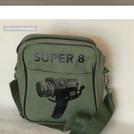
Bestel nu!
NIET OP VOORRAAD
€
18,50