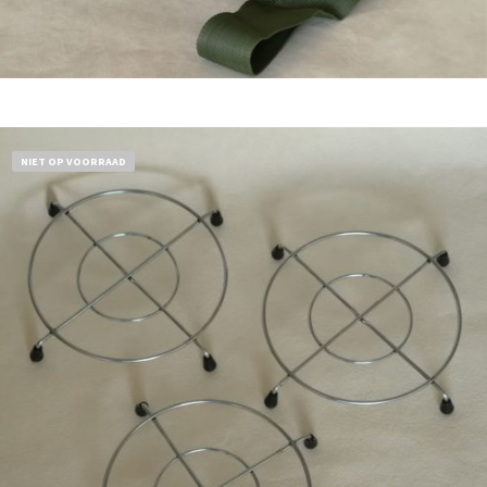
Bestel nu!
NIET OP VOORRAAD
€
11,50