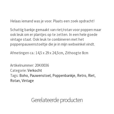
Helaas iemand was je voor. Plaats een zoek opdracht!
Schattig bankje gemaakt van riet/rotan voor poppen maar
ook leuk om er plantjes op te zetten. In een hele goede
vintage staat. Ook leuk te combineren met het
poppenpauwenstoeltje die je in mijn webwinkel vindt.
Afmetingen ca.: 14,5 x 29 x 24,5cm, Zithoogte 8cm
Artikelnummer:
20KI0036
Categorie:
Verkocht
Tags:
Boho
,
Pauwenstoel
,
Poppenbankje
,
Retro
,
Riet
,
Rotan
,
Vintage
Gerelateerde producten