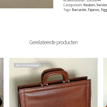
Artikelnummer:
22KS0044
Categorieën:
Keuken
,
Servie
Tags:
Barcarole
,
Fajanse
,
Fig
Gerelateerde producten
NIET OP VOORRAAD