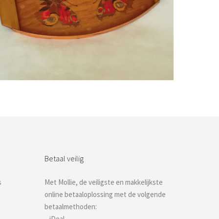
Bestel nu!
Betaal veilig
s
Met Mollie, de veiligste en makkelijkste
online betaaloplossing met de volgende
betaalmethoden:
– iDeal