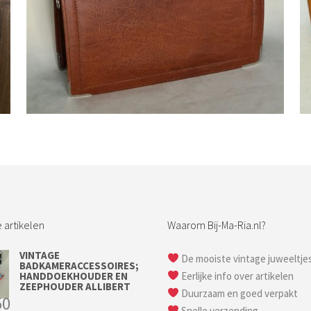
Bestel nu!
 artikelen
Waarom Bij-Ma-Ria.nl?
VINTAGE
De mooiste vintage juweeltje
BADKAMERACCESSOIRES;
HANDDOEKHOUDER EN
Eerlijke info over artikelen
ZEEPHOUDER ALLIBERT
Duurzaam en goed verpakt
50
Snelle verzending