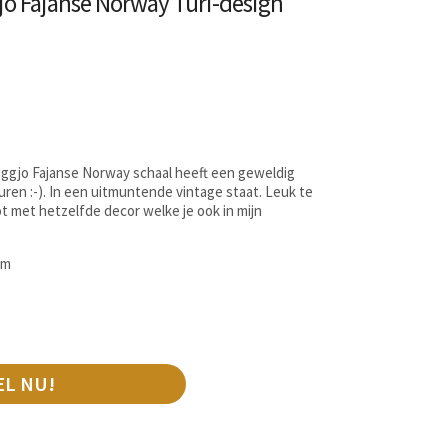
gjo Fajanse Norway Turi-design
iggjo Fajanse Norway schaal heeft een geweldig
uren :-). In een uitmuntende vintage staat. Leuk te
 met hetzelfde decor welke je ook in mijn
cm
EL NU!