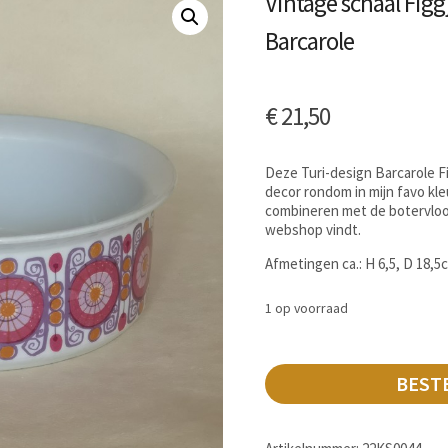
Vintage schaal Fig
Barcarole
€
21,50
Deze Turi-design Barcarole F
decor rondom in mijn favo kle
combineren met de botervloot
webshop vindt.
Afmetingen ca.: H 6,5, D 18,5
1 op voorraad
BEST