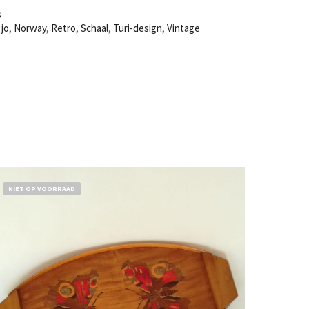
s
gjo
,
Norway
,
Retro
,
Schaal
,
Turi-design
,
Vintage
NIET OP VOORRAAD