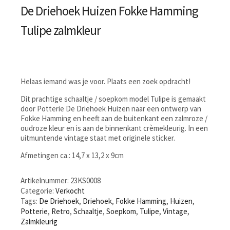
De Driehoek Huizen Fokke Hamming
Tulipe zalmkleur
Helaas iemand was je voor. Plaats een zoek opdracht!
Dit prachtige schaaltje / soepkom model Tulipe is gemaakt
door Potterie De Driehoek Huizen naar een ontwerp van
Fokke Hamming en heeft aan de buitenkant een zalmroze /
oudroze kleur en is aan de binnenkant crèmekleurig. In een
uitmuntende vintage staat met originele sticker.
Afmetingen ca.: 14,7 x 13,2 x 9cm
Artikelnummer:
23KS0008
Categorie:
Verkocht
Tags:
De Driehoek
,
Driehoek
,
Fokke Hamming
,
Huizen
,
Potterie
,
Retro
,
Schaaltje
,
Soepkom
,
Tulipe
,
Vintage
,
Zalmkleurig